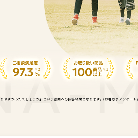
やすかったでしょうか」という設問への回答結果となります。(お客さまアンケート実施時期:2