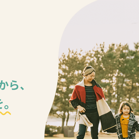
から、
。