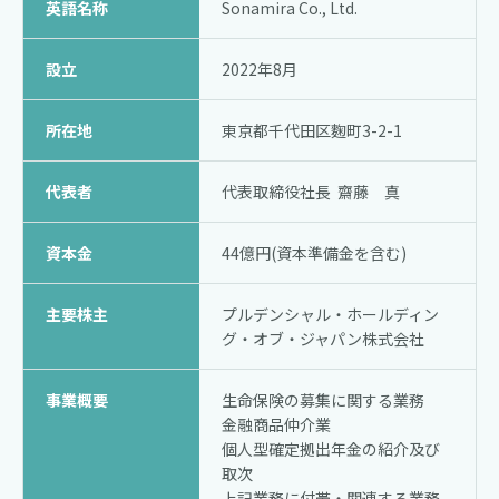
英語名称
Sonamira Co., Ltd.
設立
2022年8月
所在地
東京都千代田区麴町
3-2-1
代表者
代表取締役社長
齋藤 真
資本金
44億円
(資本準備金を含む)
主要株主
プルデンシャル・
ホールディン
グ・オブ・
ジャパン株式会社
事業概要
生命保険の募集に関する業務
金融商品仲介業
個人型確定拠出年金の紹介及び
取次
上記業務に付帯・関連する業務