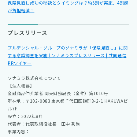
保険見直し成功の秘訣とタイミングは？約5割が実施、4割超
が負担軽減！
プレスリリース
プルデンシャル・グループのソナミラが「保険見直し」に関
する意識調査を実施 | ソナミラのプレスリリース | 共同通信
PRワイヤー
ソナミラ株式会社について
【法人概要】
金融商品仲介業者 関東財務局長（金仲）第1010号
所在地：〒102-0083 東京都千代田区麹町3-2-1 HAKUWAビ
ル7F
設立：2022年8月
代表者：代表取締役社長 田中 秀尚
事業内容：