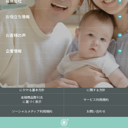
提携会社
お役立ち情報
お客様の声
企業情報
営業活動方針
個人情報保護方針
(勧誘方針)
反社会的勢力への対応
お客さま本位の業務運営
にかかる基本方針
に関する方針
金融商品取引法
サービス利用規約
に基づく表示
ソーシャルメディア利用規約
お問い合わせ